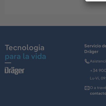
Tecnologia
Servicio d
Dräger
para la vida
Asistenc
+34 900
Lu-Vi, 09
O a trav
contact