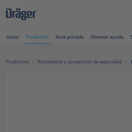
r a la navegación principal
Skip to B2B platform navigati
Inicio
Productos
Área privada
Obtener ayuda
Productos
Recambios y accesorios de seguridad
Omitir galería de imágenes