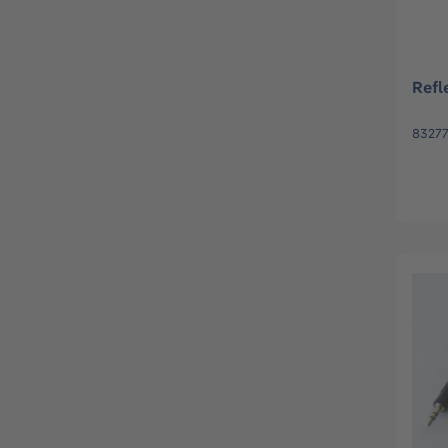
Refl
8327