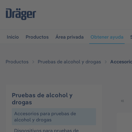
r a la navegación principal
Skip to B2B platform navigati
Inicio
Productos
Área privada
Obtener ayuda
Productos
Pruebas de alcohol y drogas
Accesorio
Pruebas de alcohol y
drogas
Accesorios para pruebas de
alcohol y drogas
Dispositivos para pruebas de