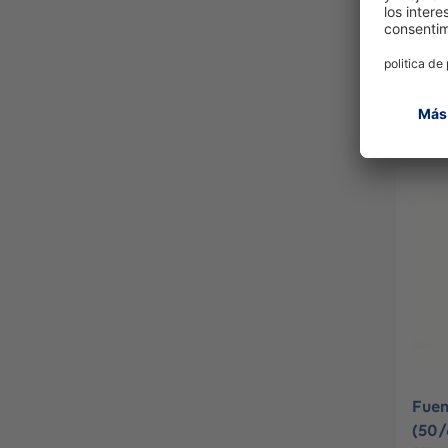
Bag
3703
Fuen
(50/