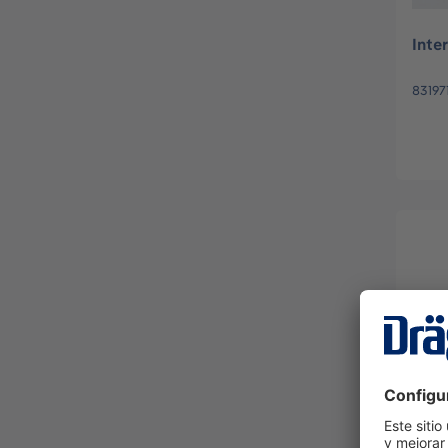
Inte
83197