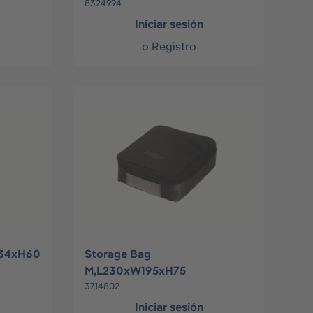
8324994
Iniciar sesión
o
Registro
134xH60
Storage Bag
M,L230xW195xH75
3714802
Iniciar sesión