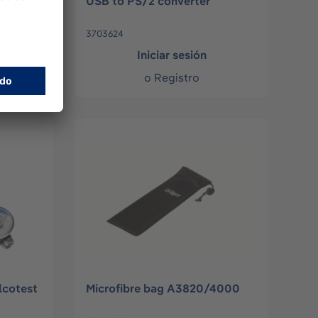
USB to PS/2 converter
3703624
Iniciar sesión
o
Registro
lcotest
Microfibre bag A3820/4000