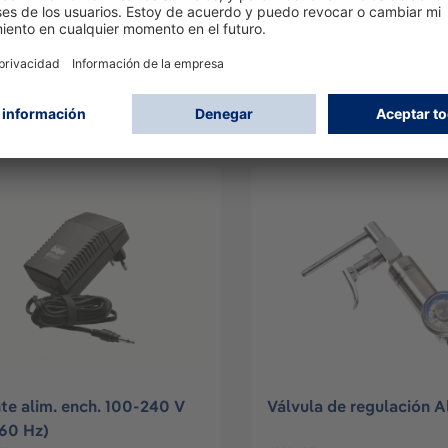
 A5000
Teclado Qwerty comp.
DIN&PS2
688
8315497
Iniciar sesión
Iniciar sesión
o
Registro
o
Registro
te alim. ench. 100-240 V
Válvula de regulación A
60 Hz)