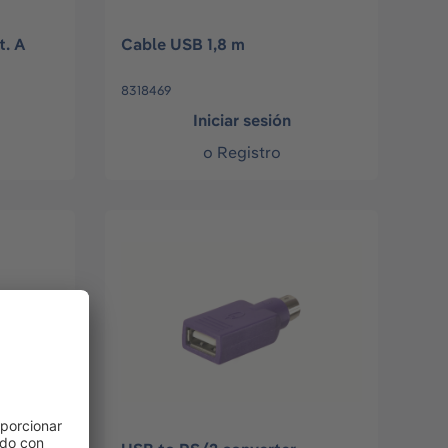
t. A
Cable USB 1,8 m
8318469
Iniciar sesión
o
Registro