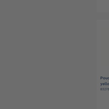
Pouc
yell
83278