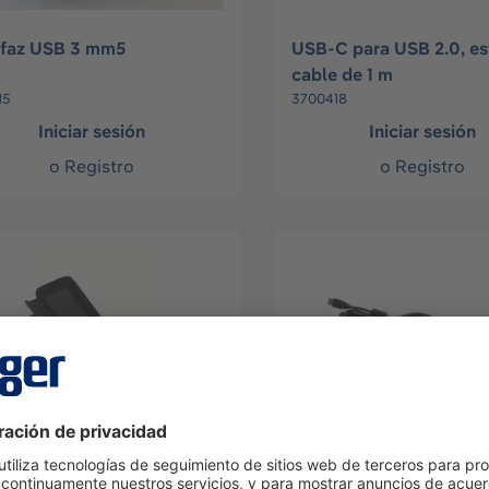
rfaz USB 3 mm5
USB-C para USB 2.0, es
cable de 1 m
15
3700418
Iniciar sesión
Iniciar sesión
o
Registro
o
Registro