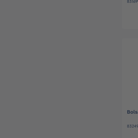
83169
Bols
8324