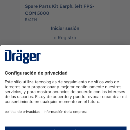
Spare Parts Kit Earph. left FPS-
COM 5000
R62714
Iniciar sesión
o
Registro
Tornillo autorroscante 2,5x8-A2