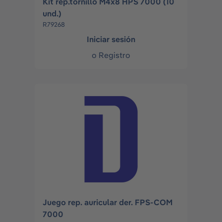
Kit rep.tornillo M4x8 HPS 7000 (10
und.)
R79268
Iniciar sesión
o
Registro
Juego rep. auricular der. FPS-COM
7000