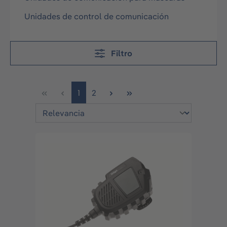
Unidades de control de comunicación
Filtro
Página
Página
1
2