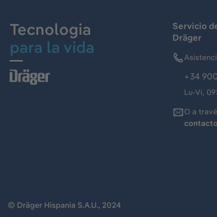
Tecnologia
Servicio d
Dräger
para la vida
Asistenc
+34 900
Lu-Vi, 09
O a trav
contact
© Dräger Hispania S.A.U., 2024