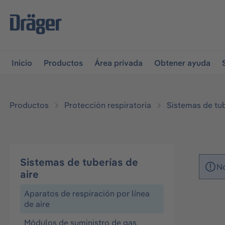
r a la navegación principal
Skip to B2B platform navigati
Inicio
Productos
Área privada
Obtener ayuda
Productos
Protección respiratoria
Sistemas de tub
Sistemas de tuberías de
No
aire
Aparatos de respiración por línea
de aire
Módulos de suministro de gas