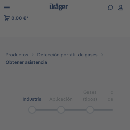
Skip to B2B platform navigation
0,00 €*
Productos
Detección portátil de gases
Obtener asistencia
Número
de
Gases
canales
Industria
Aplicación
(tipos)
del senso