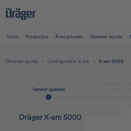
r a la navegación principal
Skip to B2B platform navigati
Inicio
Productos
Área privada
Obtener ayuda
Obtener ayuda
Configurador X-am
X-am 5000
Cargador / Fu
Sensor (gases)
alimentac
Dräger X-am 5000