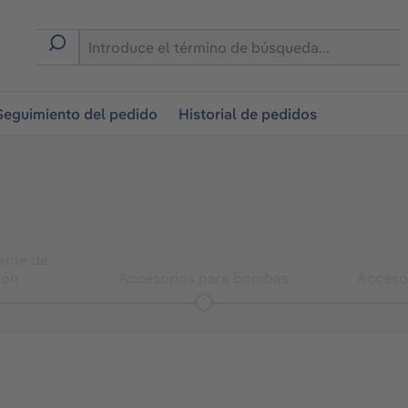
on
Seguimiento del pedido
Historial de pedidos
ente de
ión
Accesorios para bombas
Accesor