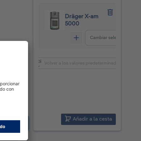
Dräger X-am
5000
Cambiar selección
Volver a los valores predeterminados
Añadir a la cesta