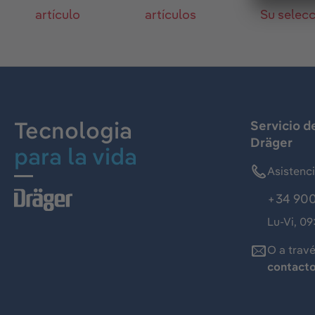
artículo
artículos
Su selec
Tecnologia
Servicio d
Dräger
para la vida
Asistenc
+34 900
Lu-Vi, 09
O a trav
contact