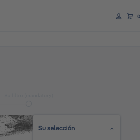
0
Su filtro (mandatory)
Su selección