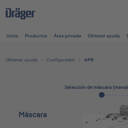
r a la navegación principal
Skip to B2B platform navigati
Inicio
Productos
Área privada
Obtener ayuda
Obtener ayuda
Configurador
APR
Selección de máscara (manda
Máscara