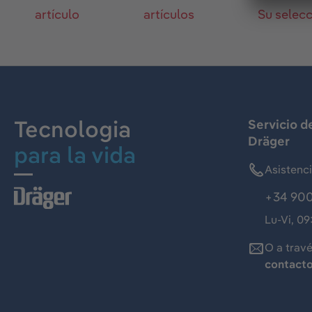
3300 L
artículo
artículos
Su selec
Dräger X-plore
3300 M
Tecnologia
Servicio d
Dräger
para la vida
Dräger X-plore
3300 S
Asistenc
+34 900
Lu-Vi, 09
Dräger X-plore
O a trav
3500 L
contact