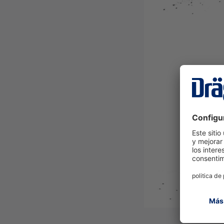
Conexión de filtro
i
Dräger X-plore
2100 EPDM
(Picco20)
Tipo de máscara
i
Dräger X-plore
2100 SI, M/L
(Picco20)
Material del cuerpo de la máscara
i
Dräger X-plore
2100 SI, S/M
(Picco20)
Tamaños disponibles
i
Dräger X-plore