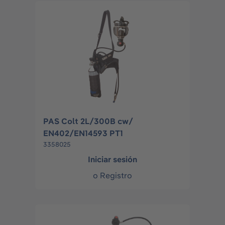
PAS Colt 2L/300B cw/
EN402/EN14593 PT1
3358025
Iniciar sesión
o
Registro