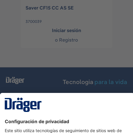
Saver CF15 CC AS SE
3700039
Iniciar sesión
o
Registro
Tecnologia
para la vida
Servicio de atención al cliente de Dräger
Ayuda
Información