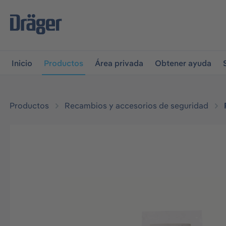
r a la navegación principal
Skip to B2B platform navigati
Inicio
Productos
Área privada
Obtener ayuda
Productos
Recambios y accesorios de seguridad
Omitir galería de imágenes