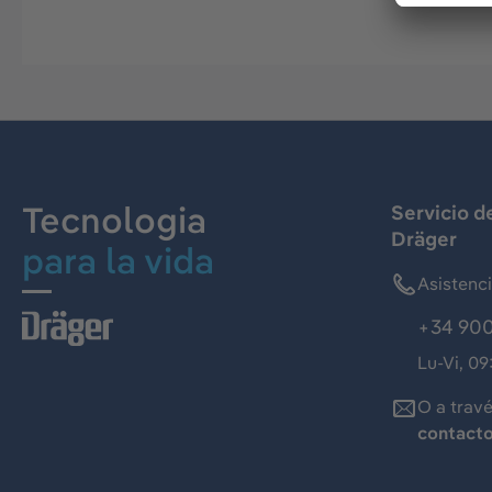
Tecnologia
Servicio d
Dräger
para la vida
Asistenc
+34 900
Lu-Vi, 09
O a trav
contact