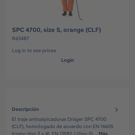
SPC 4700, size S, orange (CLF)
R63487
Log in to see prices
Login
Descripción
El traje antisalpicaduras Dräger SPC 4700
(CLF), homologado de acuerdo con EN 14605
(como tipo 3 y 4), EN 13982-1 (tipo 5),…
Más