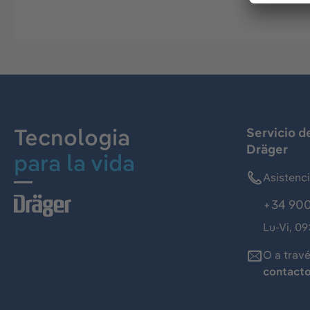
Tecnologia
Servicio d
Dräger
para la vida
Asistenc
+34 900
Lu-Vi, 09
O a trav
contact