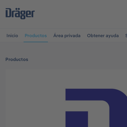
r a la navegación principal
Skip to B2B platform navigati
Inicio
Productos
Área privada
Obtener ayuda
Productos
Omitir galería de imágenes