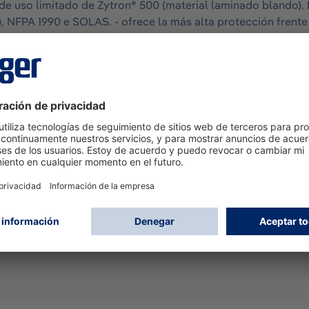
de uso limitado de Zytron® 500 (material laminado blando).
 NFPA 1990 e SOLAS. - ofrece la más alta protección frente 
didas de control u operaciones de trasiego sin riesgo de ex
a en cuanto a trajes de protección de un solo uso. Configurac
lia apertura en la parte izquierda del pecho para facilitar la
doble con correa adherente continua protegiendo el cierre de
 calcetines integrados a prueba de gas con protección antis
terior y guantes de butilo en el exterior para una mayor pro
s una marca registrada de la compañía Kappler Inc.
, 44
d air breathing apparatus (for indoor use), Full face masks