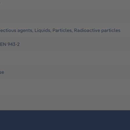
0
fectious agents, Liquids, Particles, Radioactive particles
 EN 943-2
se