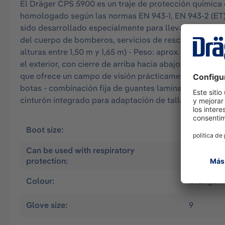
El Dräger CPS 5900 es un traje de protección química 
homologado según las normas EN 943-1, EN 943-2 (ET),
sido desarrollado especialmente para llevar a cabo me
del cuerpo de bomberos, servicios de rescate e industri
alturas entre 1,50 m y 1,65 m) - Peso: aprox. 3 kg - amp
el exterior, con cierre de arriba hacia abajo - solapa 
que ofrece un campo de visión prácticamente natural -
botas - combinación fija de guantes laminados en el in
cinturón integrado para adaptación de talla Zytron® e
Boot size:
41, 42, 43
Can be used with respiratory
Compresse
protection:
Colour:
Orange
Glove size:
9