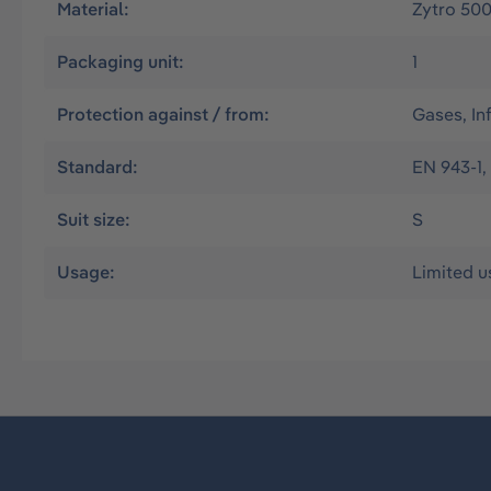
Material:
Zytro 50
Packaging unit:
1
Protection against / from:
Gases, In
Standard:
EN 943-1,
Suit size:
S
Usage:
Limited u