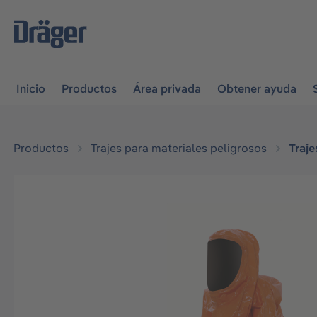
r a la navegación principal
Skip to B2B platform navigati
Inicio
Productos
Área privada
Obtener ayuda
Productos
Trajes para materiales peligrosos
Traje
Omitir galería de imágenes