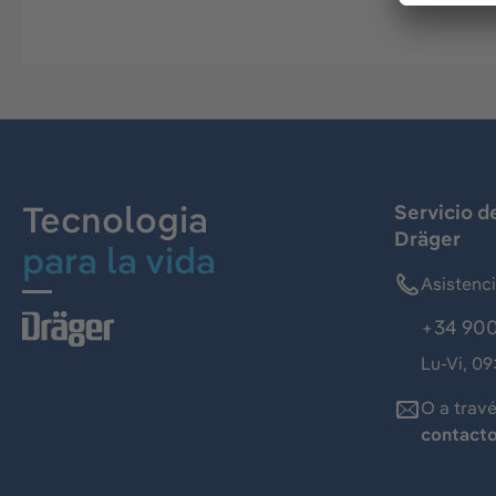
Tecnologia
Servicio d
Dräger
para la vida
Asistenc
+34 900
Lu-Vi, 09
O a trav
contact