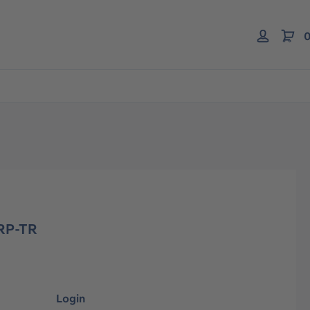
0
RP-TR
Login