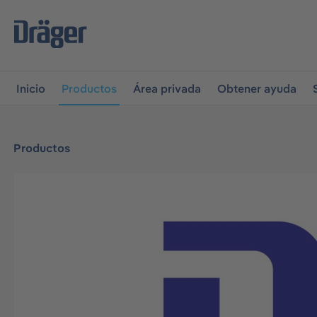
r a la navegación principal
Skip to B2B platform navigati
Inicio
Productos
Área privada
Obtener ayuda
Productos
Omitir galería de imágenes