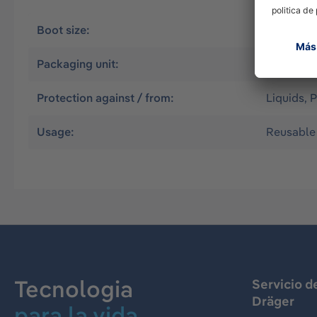
Boot size:
48
Packaging unit:
1
Protection against / from:
Liquids, P
Usage:
Reusable
Tecnologia
Servicio d
Dräger
para la vida