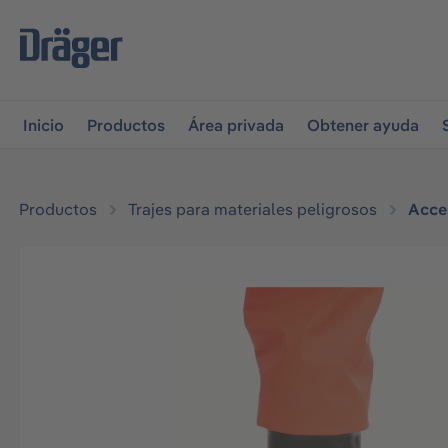
r a la navegación principal
Skip to B2B platform navigati
Inicio
Productos
Área privada
Obtener ayuda
Productos
Trajes para materiales peligrosos
Acces
Omitir galería de imágenes