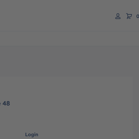
0
e 48
Login