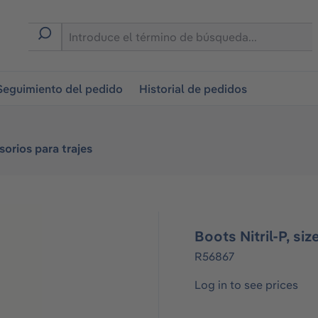
on
Seguimiento del pedido
Historial de pedidos
orios para trajes
Boots Nitril-P, siz
R56867
Log in to see prices