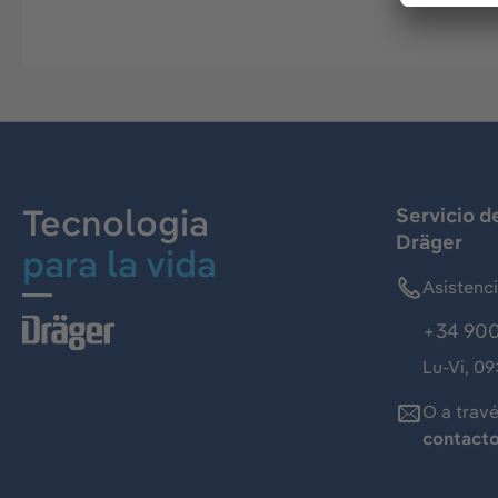
Tecnologia
Servicio d
Dräger
para la vida
Asistenc
+34 900
Lu-Vi, 09
O a trav
contact