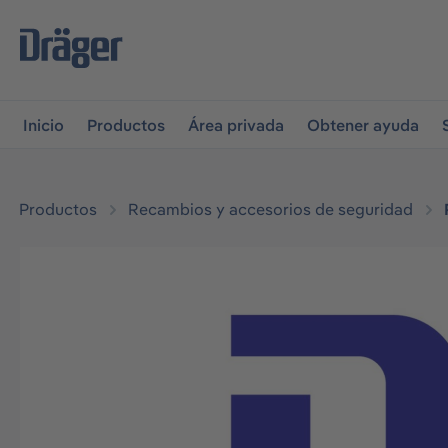
r a la navegación principal
Skip to B2B platform navigati
Inicio
Productos
Área privada
Obtener ayuda
Productos
Recambios y accesorios de seguridad
Omitir galería de imágenes