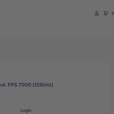
0
ond. FPS 7000 (125kHz)
Login