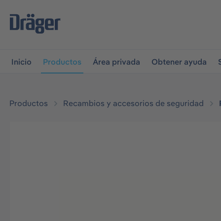
r a la navegación principal
Skip to B2B platform navigati
Inicio
Productos
Área privada
Obtener ayuda
Productos
Recambios y accesorios de seguridad
Omitir galería de imágenes