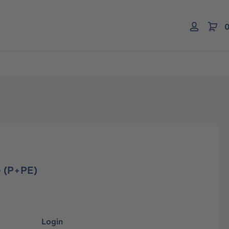
0
e (P+PE)
Login