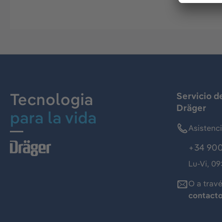
Tecnologia
Servicio d
Dräger
para la vida
Asistenc
+34 900
Lu-Vi, 09
O a trav
contact