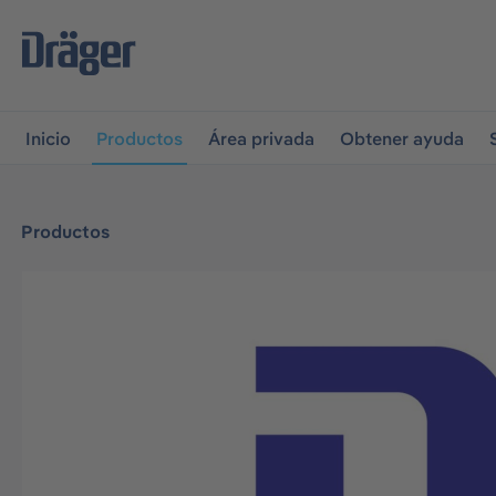
r a la navegación principal
Skip to B2B platform navigati
Inicio
Productos
Área privada
Obtener ayuda
Productos
Omitir galería de imágenes