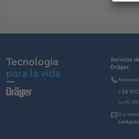
Tecnologia
Servicio d
Dräger
para la vida
Asistenc
+34 900
Lu-Vi, 09
O a trav
contact