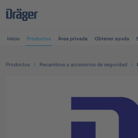
r a la navegación principal
Skip to B2B platform navigati
Inicio
Productos
Área privada
Obtener ayuda
Productos
Recambios y accesorios de seguridad
Omitir galería de imágenes