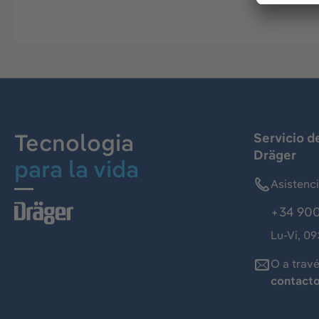
Tecnologia
Servicio d
Dräger
para la vida
Asistenc
+34 900
Lu-Vi, 09
O a trav
contact