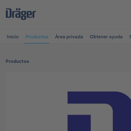
r a la navegación principal
Skip to B2B platform navigati
Inicio
Productos
Área privada
Obtener ayuda
Productos
Omitir galería de imágenes