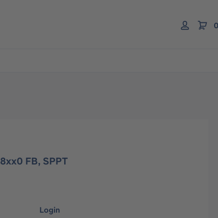
0
P8xx0 FB, SPPT
Login