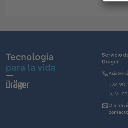
Tecnologia
Servicio d
Dräger
para la vida
Asistenc
+34 900
Lu-Vi, 09
O a trav
contact