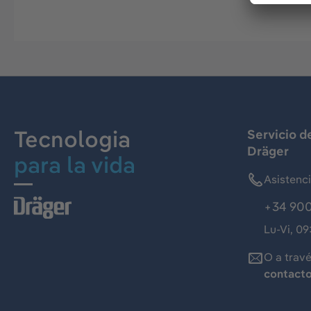
Tecnologia
Servicio d
Dräger
para la vida
Asistenc
+34 900
Lu-Vi, 09
O a trav
contact