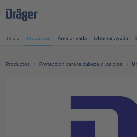
r a la navegación principal
Skip to B2B platform navigati
Inicio
Productos
Área privada
Obtener ayuda
Productos
Protección para la cabeza y los ojos
Un
Omitir galería de imágenes