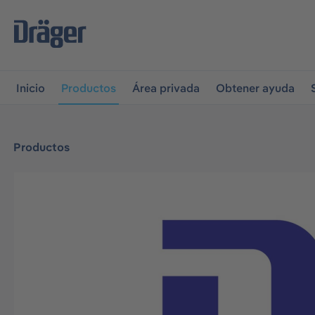
r a la navegación principal
Skip to B2B platform navigati
Inicio
Productos
Área privada
Obtener ayuda
Productos
Omitir galería de imágenes