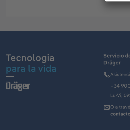
Tecnologia
Servicio d
Dräger
para la vida
Asistenc
+34 900
Lu-Vi, 09
O a trav
contact