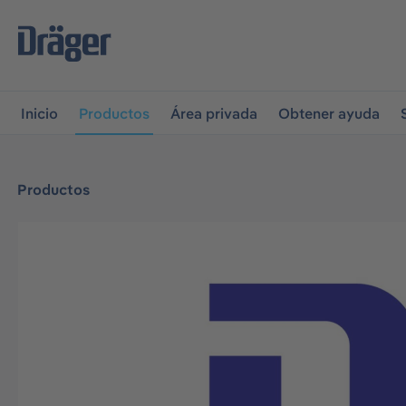
r a la navegación principal
Skip to B2B platform navigati
Inicio
Productos
Área privada
Obtener ayuda
Productos
Omitir galería de imágenes