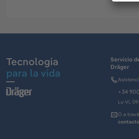
Tecnologia
Servicio d
Dräger
para la vida
Asistenc
+34 900
Lu-Vi, 09
O a trav
contact