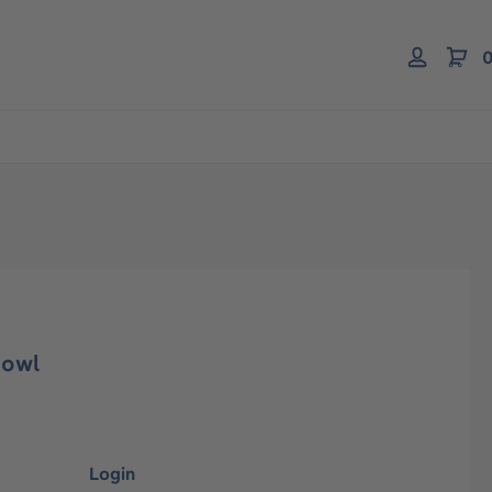
0
cowl
Login