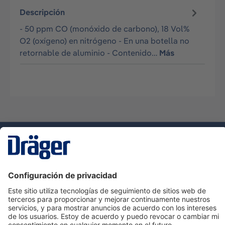
Descripción
- 50 ppm CO (monóxido de carbono), 18 Vol%
O2 (oxígeno) en nitrógeno - En una botella no
retornable de aluminio - Contenido…
Más
Tecnologia
para la vida
Servicio de atención al cliente de Dräger
Ayuda