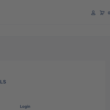
0
 LS
Login