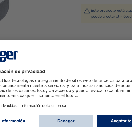
Este producto está cla
puede afectar al métod