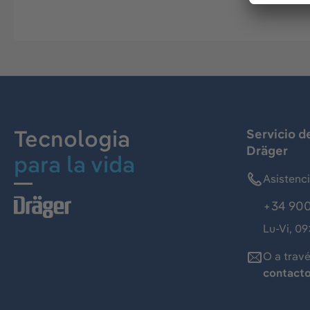
Tecnologia
Servicio d
Dräger
para la vida
Asistenc
+34 900
Lu-Vi, 09
O a trav
contact