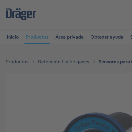
r a la navegación principal
Skip to B2B platform navigati
Inicio
Productos
Área privada
Obtener ayuda
Productos
Detección fija de gases
Sensores para 
Omitir galería de imágenes