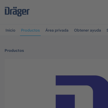
r a la navegación principal
Skip to B2B platform navigati
Inicio
Productos
Área privada
Obtener ayuda
Productos
Omitir galería de imágenes