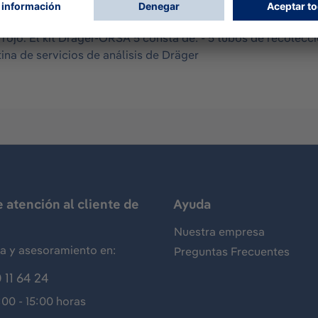
as en el aire se recogen primero por adsorción o quimiadsor
ante análisis instrumentales como la cromatografía de gases
arrojo. El kit Dräger-ORSA 5 consta de: - 5 tubos de recole
ina de servicios de análisis de Dräger
e atención al cliente de
Ayuda
Nuestra empresa
ia y asesoramiento en:
Preguntas Frecuentes
 11 64 24
:00 - 15:00 horas