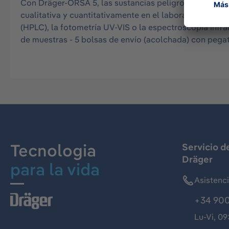
Con Dräger-ORSA 5, las sustancias peligrosas contenid
cualitativa y cuantitativamente en el laboratorio medi
(HPLC), la fotometría UV-VIS o la espectroscopia infr
de muestras - 5 bolsas de envío (acolchada) con pegat
Tecnologia
Servicio d
Dräger
para la vida
Asistenc
+34 900
Lu-Vi, 09