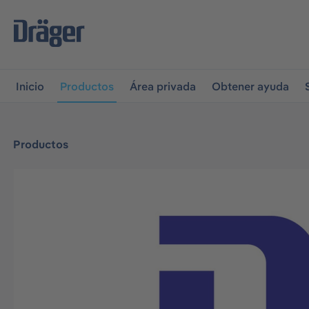
r a la navegación principal
Skip to B2B platform navigati
Inicio
Productos
Área privada
Obtener ayuda
Productos
Omitir galería de imágenes