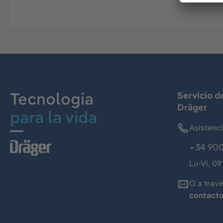
Tecnologia
Servicio d
Dräger
para la vida
Asistenc
+34 900
Lu-Vi, 09
O a trav
contact