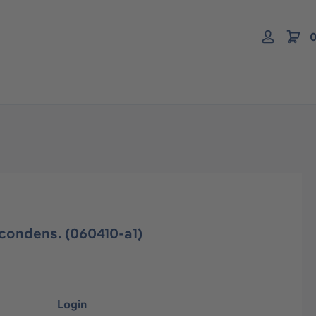
0
 condens. (060410-a1)
Login