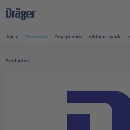
r a la navegación principal
Skip to B2B platform navigati
Inicio
Productos
Área privada
Obtener ayuda
Productos
Omitir galería de imágenes