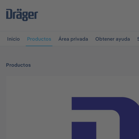
r a la navegación principal
Skip to B2B platform navigati
Inicio
Productos
Área privada
Obtener ayuda
Productos
Omitir galería de imágenes