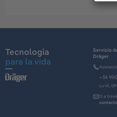
Tecnologia
Servicio d
Dräger
para la vida
Asistenc
+34 900
Lu-Vi, 09
O a trav
contact