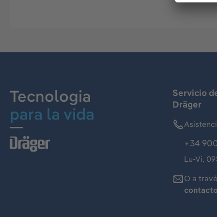
Tecnologia
Servicio d
Dräger
para la vida
Asistenc
+34 900
Lu-Vi, 09
O a trav
contact