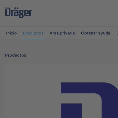
r a la navegación principal
Skip to B2B platform navigati
Inicio
Productos
Área privada
Obtener ayuda
Productos
Omitir galería de imágenes