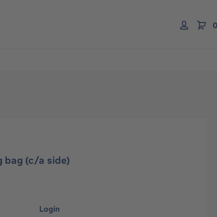
0
 bag (c/a side)
Login