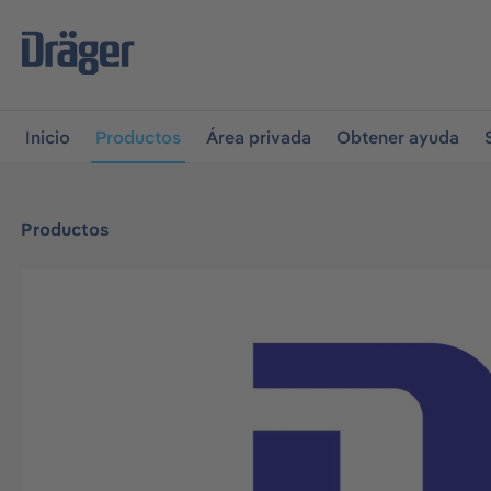
r a la navegación principal
Skip to B2B platform navigati
Inicio
Productos
Área privada
Obtener ayuda
Productos
Omitir galería de imágenes