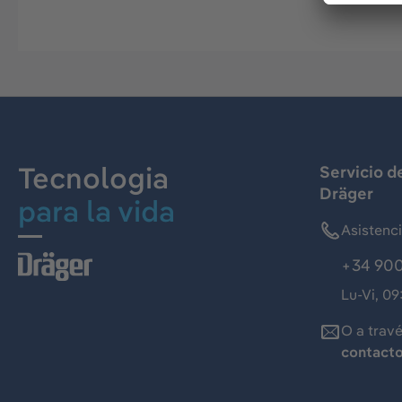
Tecnologia
Servicio d
Dräger
para la vida
Asistenc
+34 900
Lu-Vi, 09
O a trav
contact