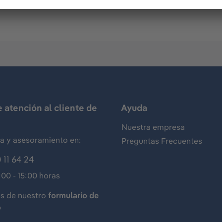
h UHF tag and 1x o-ring. Supports all Oxy SR devices.
e atención al cliente de
Ayuda
Nuestra empresa
ia y asesoramiento en:
Preguntas Frecuentes
 11 64 24
:00 - 15:00 horas
és de nuestro
formulario de
o