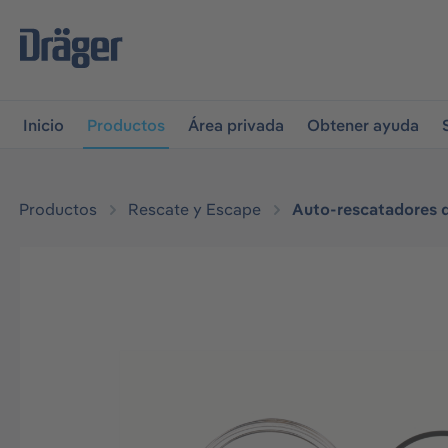
r a la navegación principal
Skip to B2B platform navigati
Inicio
Productos
Área privada
Obtener ayuda
Productos
Rescate y Escape
Auto-rescatadores 
Omitir galería de imágenes