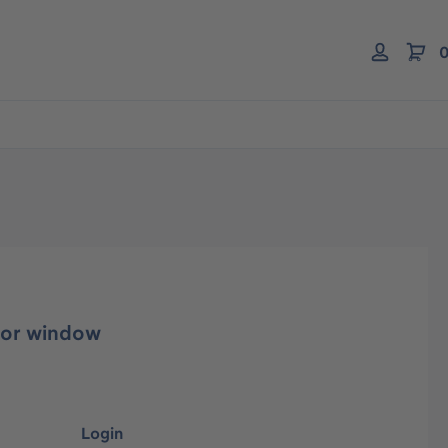
0
tor window
Login