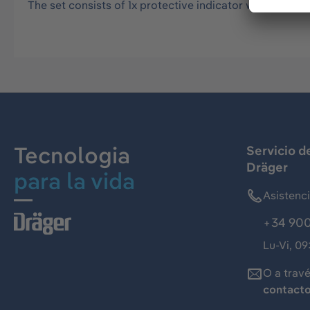
The set consists of 1x protective indicator window wit
Tecnologia
Servicio d
Dräger
para la vida
Asistenc
+34 900
Lu-Vi, 09
O a trav
contact