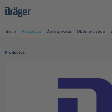
r a la navegación principal
Skip to B2B platform navigati
Inicio
Productos
Área privada
Obtener ayuda
Productos
Omitir galería de imágenes