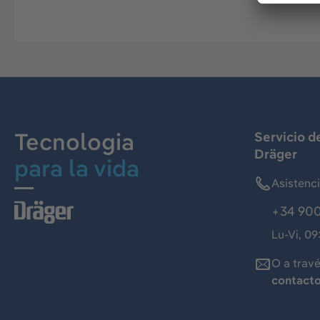
Tecnologia
Servicio d
Dräger
para la vida
Asistenc
+34 900
Lu-Vi, 09
O a trav
contact