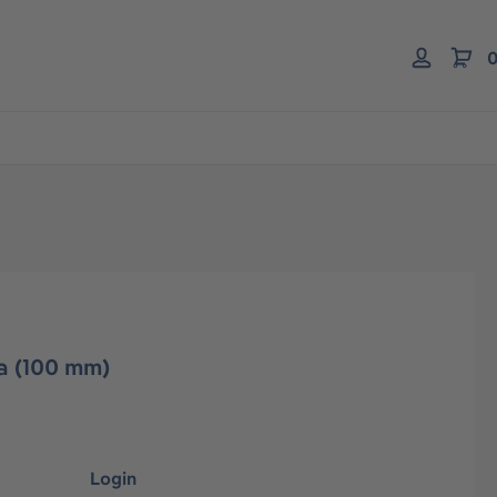
0
ía (100 mm)
Login