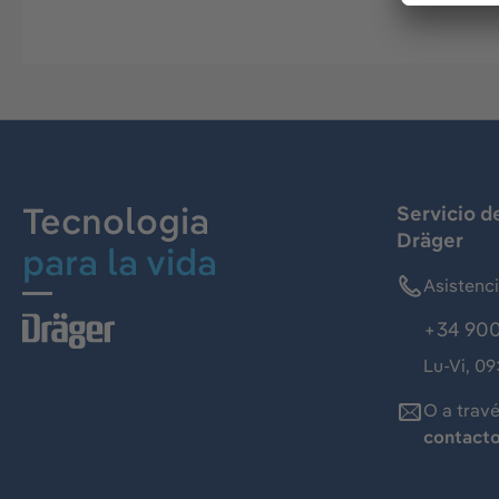
Tecnologia
Servicio d
Dräger
para la vida
Asistenc
+34 900
Lu-Vi, 09
O a trav
contact