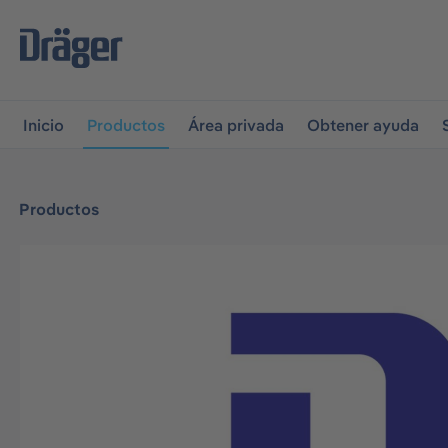
r a la navegación principal
Skip to B2B platform navigati
Inicio
Productos
Área privada
Obtener ayuda
Productos
Omitir galería de imágenes