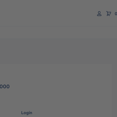
0
7000
Login