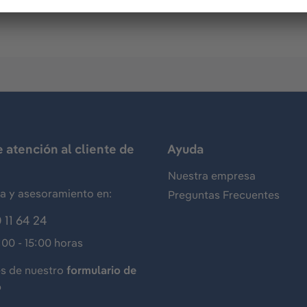
.
e atención al cliente de
Ayuda
Nuestra empresa
ia y asesoramiento en:
Preguntas Frecuentes
 11 64 24
:00 - 15:00 horas
és de nuestro
formulario de
o