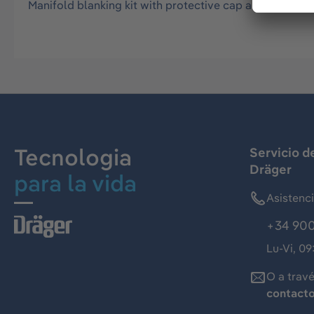
Manifold blanking kit with protective cap and QRC cap
Tecnologia
Servicio d
Dräger
para la vida
Asistenc
+34 900
Lu-Vi, 09
O a trav
contact