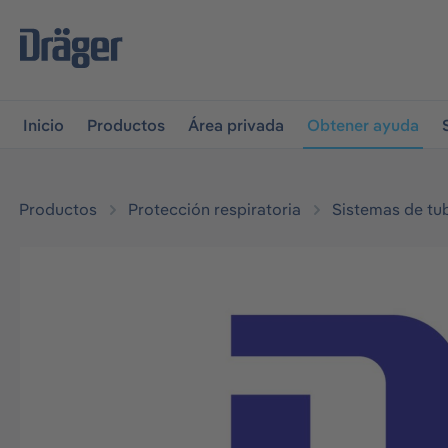
r a la navegación principal
Skip to B2B platform navigati
Inicio
Productos
Área privada
Obtener ayuda
Productos
Protección respiratoria
Sistemas de tub
Omitir galería de imágenes