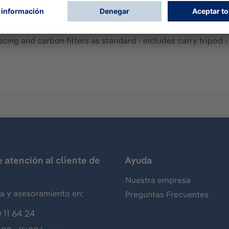
tted to standard factory airlines or mobile compressors with
ments will purify the compressed air by removing oil vapors,
toxic gases and fumes. - includes 3 standard Dräger CEJN o
scing and carbon filters as standard - includes carry tripod -
e atención al cliente de
Ayuda
Nuestra empresa
ia y asesoramiento en:
Preguntas Frecuentes
 11 64 24