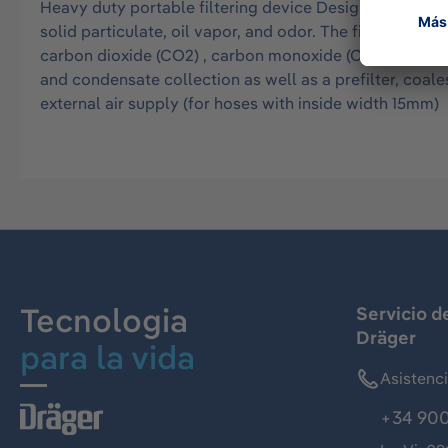
Heavy duty portable filtering device Designed to be fi
solid particulate, oil vapor, and odor. The filter ele
carbon dioxide (CO2) , carbon monoxide (CO) or other 
and condensate collection as well as a prefilter, coale
external air supply (for hoses with inside width 15mm)
Tecnologia
Servicio d
Dräger
para la vida
Asistenc
+34 900