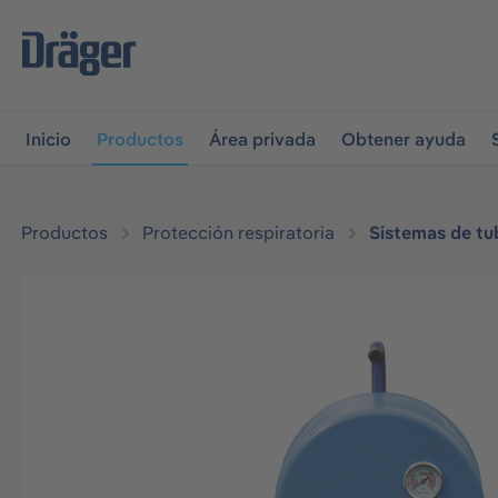
r a la navegación principal
Skip to B2B platform navigati
Inicio
Productos
Área privada
Obtener ayuda
Productos
Protección respiratoria
Sistemas de tub
Omitir galería de imágenes