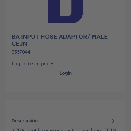
BA INPUT HOSE ADAPTOR/ MALE
CEJN
3357044
Log in to see prices
Login
Descripción
SCBA input hose assembly 800 mm long, CEJN