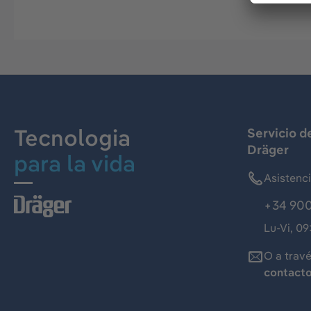
Tecnologia
Servicio d
Dräger
para la vida
Asistenc
+34 900
Lu-Vi, 09
O a trav
contact