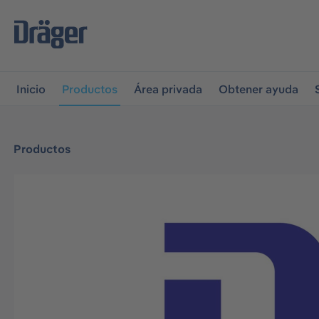
r a la navegación principal
Skip to B2B platform navigati
Inicio
Productos
Área privada
Obtener ayuda
Productos
Omitir galería de imágenes