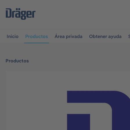
r a la navegación principal
Skip to B2B platform navigati
Inicio
Productos
Área privada
Obtener ayuda
Productos
Omitir galería de imágenes