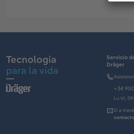
Tecnologia
Servicio d
Dräger
para la vida
Asistenc
+34 900
Lu-Vi, 09
O a trav
contact