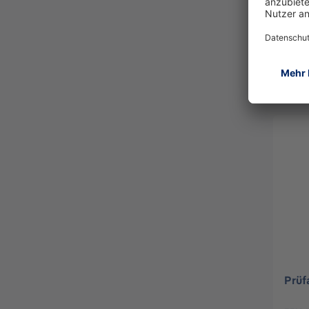
D-Ri
37174
Prüf