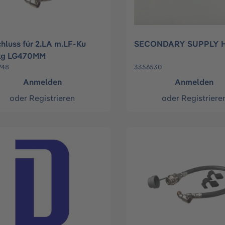
hluss fúr 2.LA m.LF-Ku
SECONDARY SUPPLY 
kg LG470MM
748
3356530
Anmelden
Anmelden
oder
Registrieren
oder
Registriere