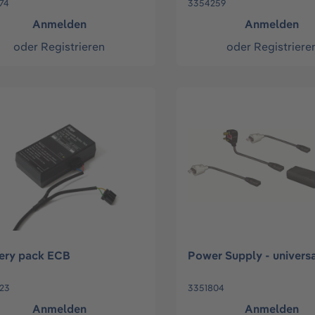
74
3354259
Anmelden
Anmelden
oder
Registrieren
oder
Registriere
ery pack ECB
Power Supply - universa
23
3351804
Anmelden
Anmelden