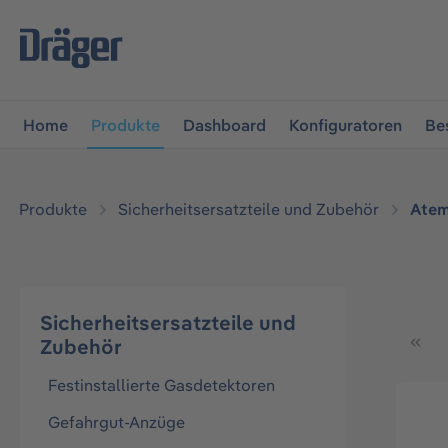
vigation springen
Zur Navigation der B2B-Plattform spr
Home
Produkte
Dashboard
Konfiguratoren
Be
Produkte
Sicherheitsersatzteile und Zubehör
Atem
Sicherheitsersatzteile und
Zubehör
Festinstallierte Gasdetektoren
Gefahrgut-Anzüge