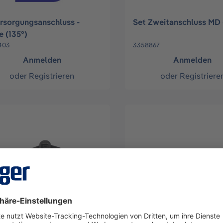
ersorgungsanschluss -
Set Zweitanschluss MD
e (135°)
403
3358867
Anmelden
Anmelden
oder
Registrieren
oder
Registriere