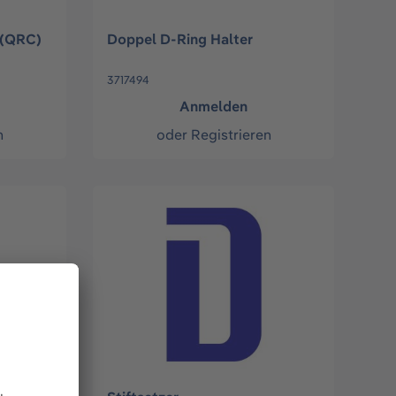
 (QRC)
Doppel D-Ring Halter
3717494
Anmelden
n
oder
Registrieren