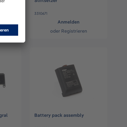
Stiftsetzer
3310671
Anmelden
n
oder
Registrieren
gral
Battery pack assembly