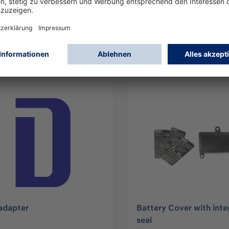
ng Halter
Adapter für BG 1500
82
3721586
Anmelden
Anmelden
oder
Registrieren
oder
Registriere
adapter
Battery Cover with inte
seal