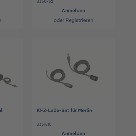
3350752
Anmelden
n
oder
Registrieren
l
KFZ-Lade-Set für Merlin
3351810
Anmelden