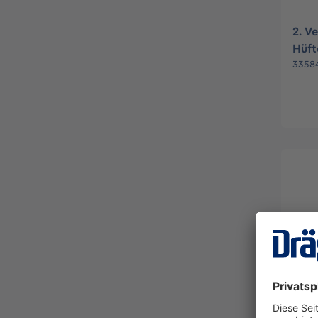
2. V
Hüft
3358