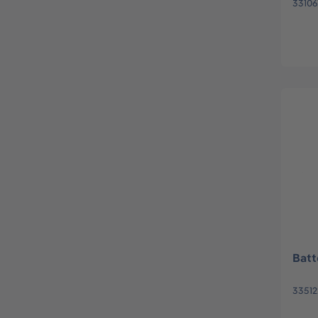
33106
Batt
33512