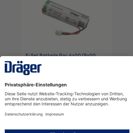
E-Set Batterie Pac 6x00/8x00
8326856
Anmelden
oder
Registrieren