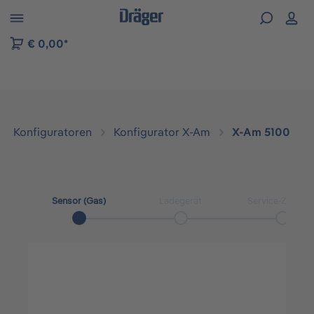
vigation der B2B-Plattform springen
€ 0,00*
Konfiguratoren
Konfigurator X-Am
X-Am 5100
Sensor (Gas)
Ladegerät
Service-Zubehö