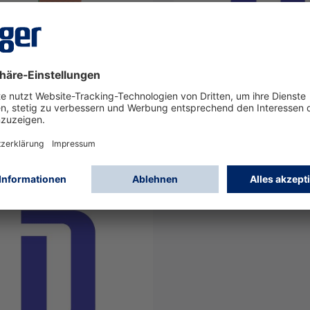
ARD 7000 Klemmenblock
REGARD 3900 3 + 0
olig AC
16
4208815
Anmelden
Anmelden
oder
Registrieren
oder
Registriere