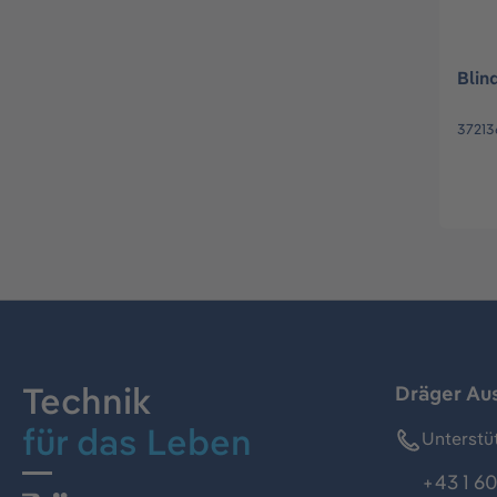
Blin
37213
Technik
Dräger Au
für das Leben
Unterstü
+43 1 60