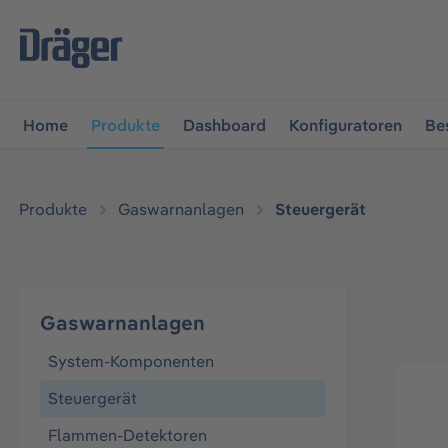
vigation springen
Zur Navigation der B2B-Plattform spr
Home
Produkte
Dashboard
Konfiguratoren
Be
Produkte
Gaswarnanlagen
Steuergerät
Gaswarnanlagen
System-Komponenten
Steuergerät
Flammen-Detektoren