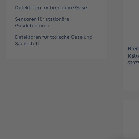
Detektoren für brennbare Gase
Sensoren für stationäre
Gasdetektoren
Detektoren für toxische Gase und
Sauerstoff
Brei
Kält
mA
3707