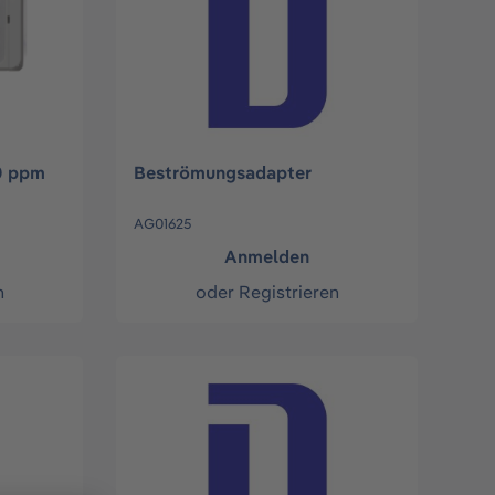
0 ppm
Beströmungsadapter
AG01625
Anmelden
n
oder
Registrieren