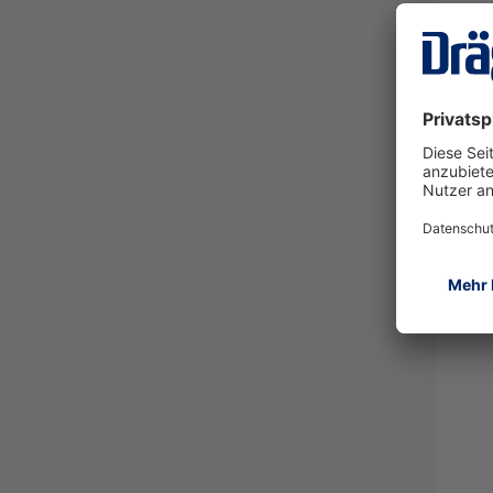
REG
24-p
83240