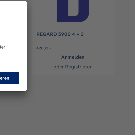
REGARD 3900 4 + 0
4208817
Anmelden
n
oder
Registrieren