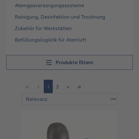
Atemgasversorgungssysteme
Reinigung, Desinfektion und Trocknung
Zubehör für Werkstätten
Befüllungslogistik für Atemluft
Produkte filtern
Seite
Seite
1
2