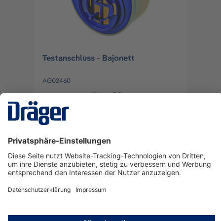
Testanschluss - Bajonett
AG02460
Anmelden
oder
Registrieren