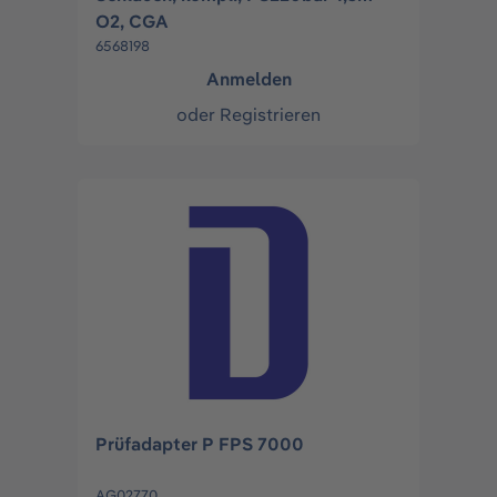
O2, CGA
6568198
Anmelden
oder
Registrieren
Prüfadapter P FPS 7000
AG02770