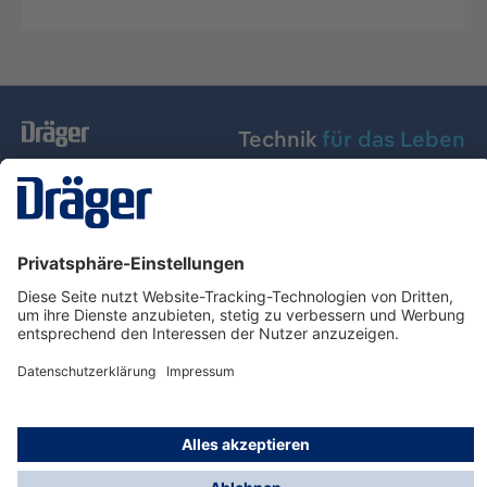
Technik
für das Leben
Dräger Austria GmbH
Über Dräger
Informationen
© Dräger Austria GmbH, 2024
* Alle Preise exkl. gesetzl. Mehrwertsteuer zzgl.