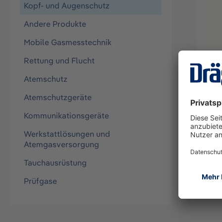
Kopf- und Augenschutz
Andere Produkte
Mobile Gasmesstechnik
Rettung und Flucht
E-Se
Atemschutz
Nack
Atemschutzgeräte
R792
Kommunikationsgeräte
Werkstattlösungen und
Atemgasversorgung
Tauchausrüstung
Prüfgase