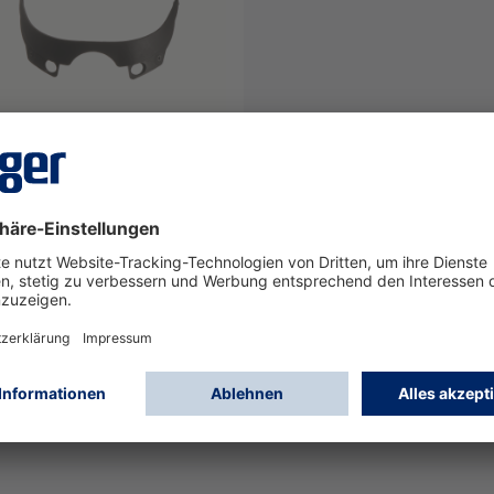
t HPS 7000
enschutzhalter H1
29
Anmelden
oder
Registrieren