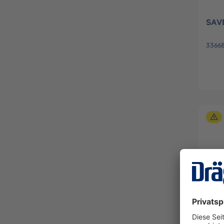
SAVE
3366