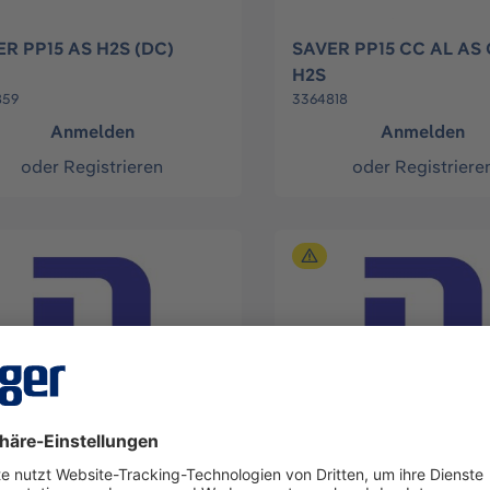
R PP15 AS H2S (DC)
SAVER PP15 CC AL AS
H2S
859
3364818
Anmelden
Anmelden
oder
Registrieren
oder
Registriere