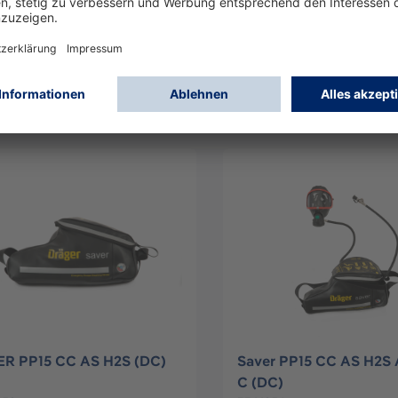
ER PP15 CC AL AS
SAVER PP15 CC AL AS
SEN H2S
HANSEN SILICONE
19
3364849
Anmelden
Anmelden
oder
Registrieren
oder
Registriere
R PP15 CC AS H2S (DC)
Saver PP15 CC AS H2S A
C (DC)