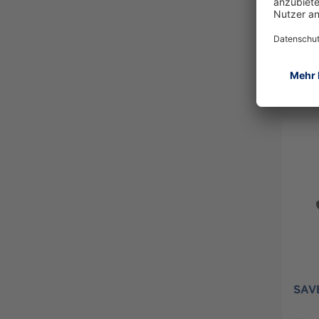
SAV
HAN
33648
SAVE