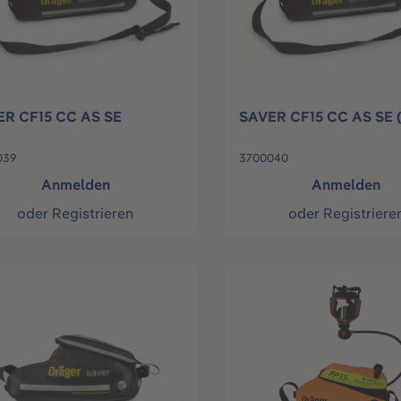
ER CF15 CC AS SE
SAVER CF15 CC AS SE 
039
3700040
Anmelden
Anmelden
oder
Registrieren
oder
Registriere