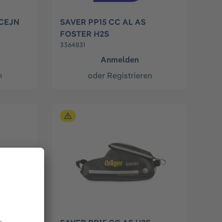
 CEJN
SAVER PP15 CC AL AS
FOSTER H2S
3364831
Anmelden
n
oder
Registrieren