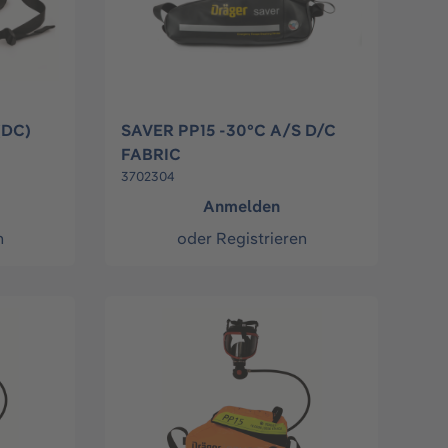
(DC)
SAVER PP15 -30°C A/S D/C
FABRIC
3702304
Anmelden
n
oder
Registrieren