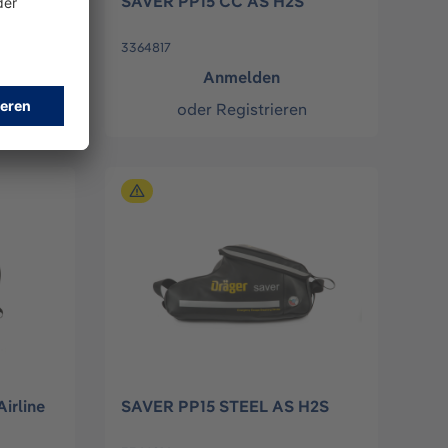
SAVER PP15 CC AS H2S
3364817
Anmelden
n
oder
Registrieren
irline
SAVER PP15 STEEL AS H2S