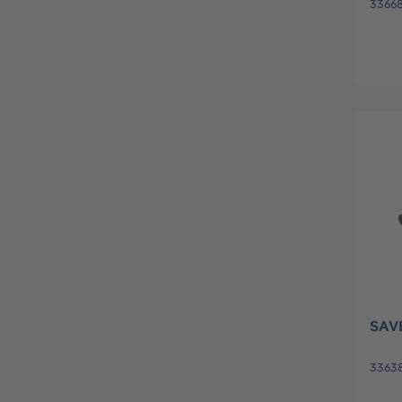
3366
SAVE
3363