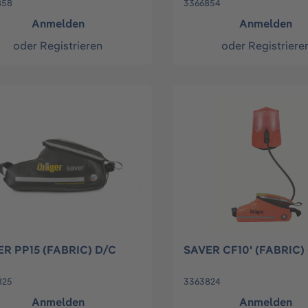
858
3366854
Anmelden
Anmelden
oder
Registrieren
oder
Registriere
R PP15 (FABRIC) D/C
SAVER CF10' (FABRIC) 
825
3363824
Anmelden
Anmelden