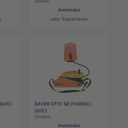
3364816
Anmelden
n
oder
Registrieren
(D/C)
SAVER CF15' SE (FABRIC)
(D/C)
3363820
Anmelden