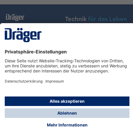
Technik
für das Leben
Dräger Austria GmbH
Über Dräger
Informationen
© Dräger Austria GmbH, 2024
* Alle Preise exkl. gesetzl. Mehrwertsteuer zzgl.
Versandkosten und ggf. Nachnahmegebühren, wenn
nicht anders angegeben.