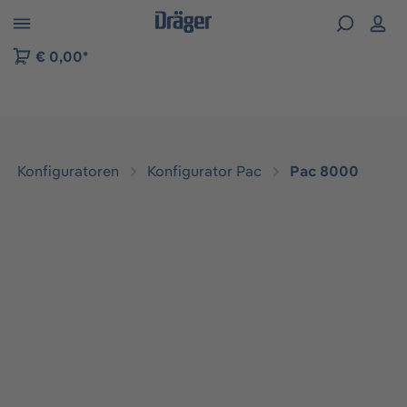
vigation der B2B-Plattform springen
€ 0,00*
Konfiguratoren
Konfigurator Pac
Pac 8000