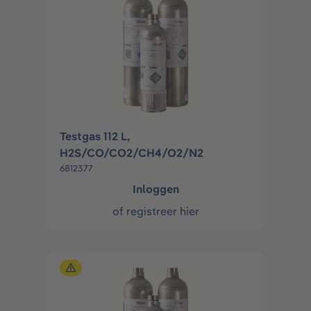
Testgas 112 L,
H2S/CO/CO2/CH4/O2/N2
6812377
Inloggen
of
registreer hier