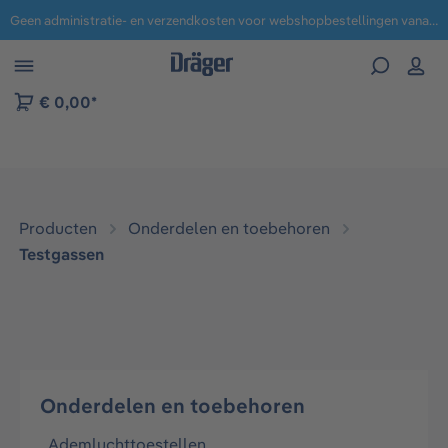
Geen administratie- en verzendkosten voor webshopbestellingen vanaf € 100,-.
 naar navigatie B2B-platform
€ 0,00*
Producten
Onderdelen en toebehoren
Testgassen
Onderdelen en toebehoren
Ademluchttoestellen