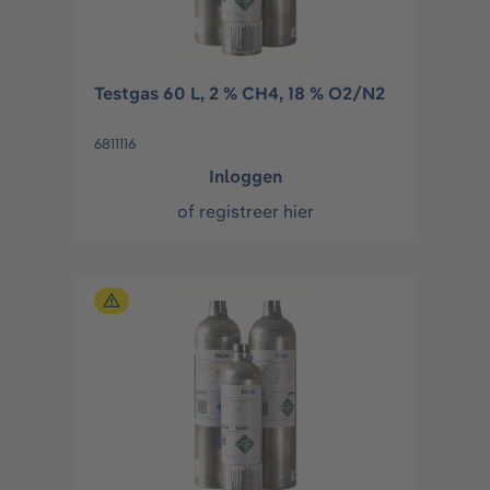
Testgas 60 L, 2 % CH4, 18 % O2/N2
6811116
Inloggen
of
registreer hier