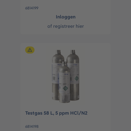
6814199
Inloggen
of
registreer hier
Testgas 58 L, 5 ppm HCl/N2
6814198