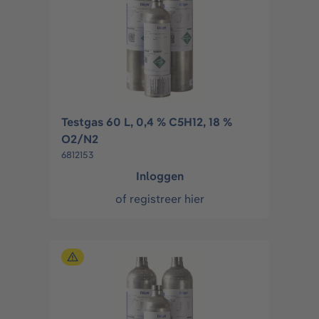
Testgas 60 L, 0,4 % C5H12, 18 %
O2/N2
6812153
Inloggen
of
registreer hier