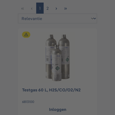
Pagina
Pagina
1
2
Testgas 60 L, H2S/CO/O2/N2
6813100
Inloggen