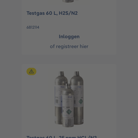
Testgas 60 L, H2S/N2
6812114
Inloggen
of
registreer hier
Testgas 60 L, 25 ppm HCL/N2