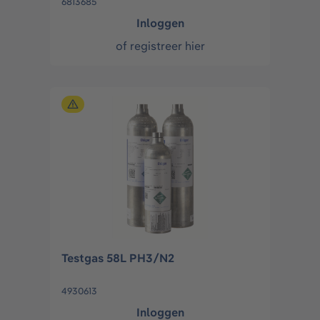
6813685
Inloggen
of
registreer hier
Testgas 58L PH3/N2
4930613
Inloggen