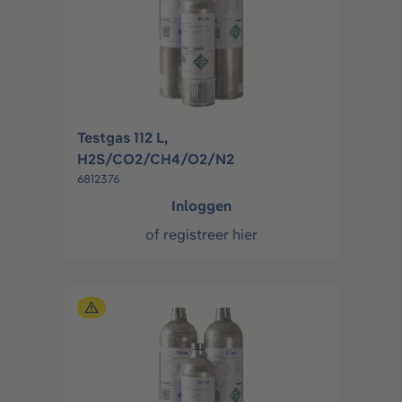
Testgas 112 L,
H2S/CO2/CH4/O2/N2
6812376
Inloggen
of
registreer hier