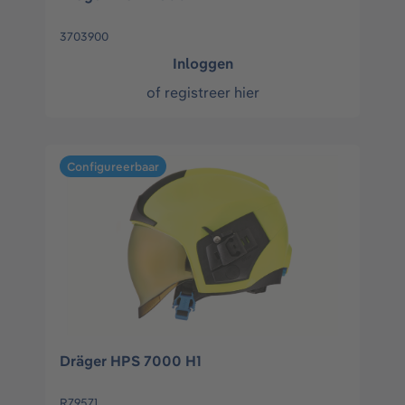
3703900
Inloggen
of
registreer hier
Configureerbaar
Dräger HPS 7000 H1
R79571