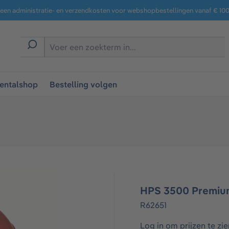
een administratie- en verzendkosten voor webshopbestellingen vanaf € 100,
entalshop
Bestelling volgen
HPS 3500 Premium
R62651
Log in om prijzen te zie