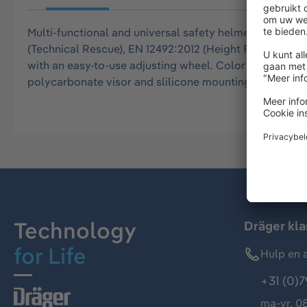
Multi-functional and universal safety helmet for all o
(Technical Rescue), EN 12492:2012 (Height Rescue) and E
with an easy-to-use adjusting wheel. Color of helmet s
polycarbonate visor and slilicone mounting. Goggles a
Technology
Dräger kl
for Life
Hulp en a
+31 (0)7
ma-vr, 08