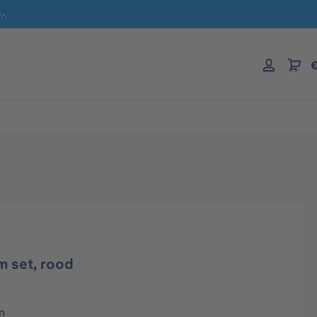
-.
€
 set, rood
n