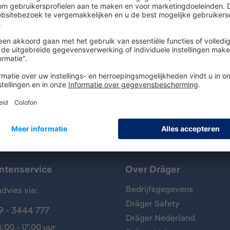
utside applications. Approved according to EN 16471:2014 (Wi
N 1385:2012 (Water rescue). The helmet fits head sizes from 
hell: red (RAL 3020, painted helmet shell) Set also include
pproved according to EN 166 and EN14458. Extensive accessor
antenservice
Over Dräger
Bedrijfsgegevens
dvies via:
Dräger Safety
9 - 3444 777
Dräger Nederland
:00 - 17:00 uur