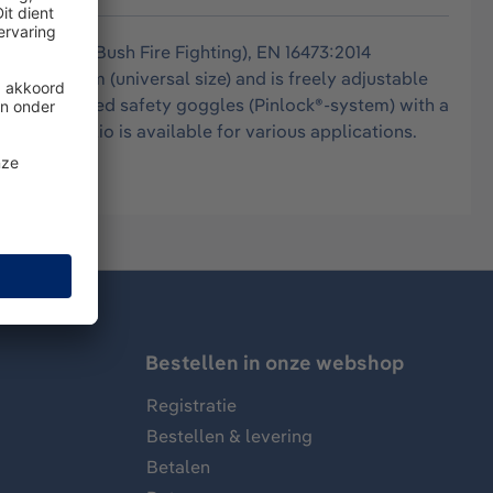
ldland- and Bush Fire Fighting), EN 16473:2014
52 to 64 cm (universal size) and is freely adjustable
s double-glazed safety goggles (Pinlock®-system) with a
y portfolio is available for various applications.
Bestellen in onze webshop
Registratie
Bestellen & levering
Betalen