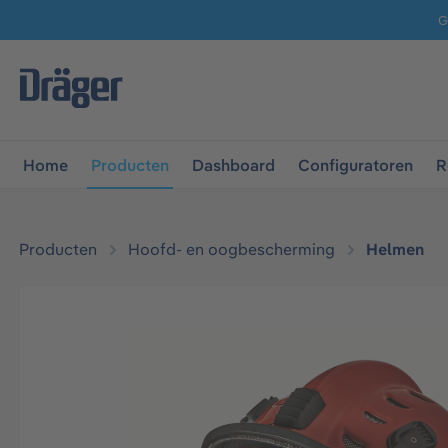
G
 naar de hoofdnavigatie
Ga naar navigatie B2B-platform
Home
Producten
Dashboard
Configuratoren
R
Producten
Hoofd- en oogbescherming
Helmen
Afbeeldingengalerij overslaan